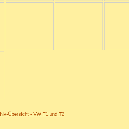
hiv-Übersicht
- VW T1 und T2