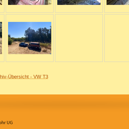
hiv-Übersicht
- VW T3
ohr UG