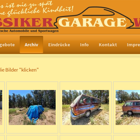
gebote
Archiv
Eindrücke
Info
Kontakt
Impr
e Bilder "klicken"