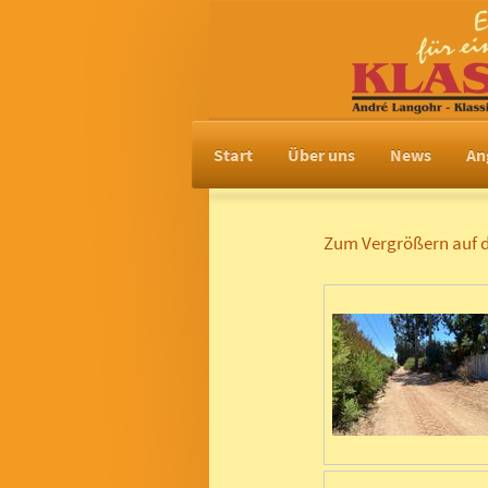
Start
Über uns
News
An
Zum Vergrößern auf di