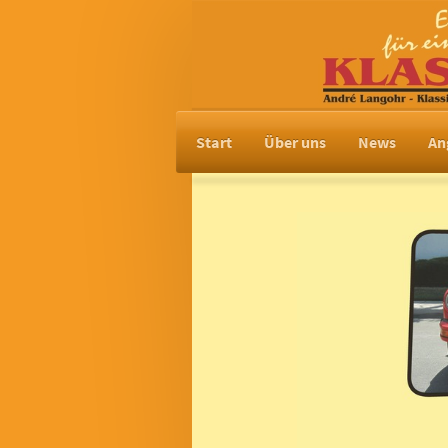
Start
Über uns
News
An