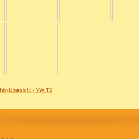
hiv-Übersicht
- VW T3